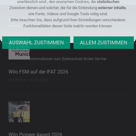
unerlässlich sind , den anonymen Cookies, die
statistischen
Zwecken dienen und solcher, die für die Einbindung
externer Inhalte
,
wie Fonts, Videos und Google Tools nötig sind.
NEUIGKEITEN
Bitte beachten Sie, dass aufgrund Ihrer Einstellungen verschiedene
Funktionalitäten dieser Seite inaktiv werden können.
Informationen zum Datenschutz finden Sie hier
Wilo FSM auf der IFAT 2026
von Presse
20.05.2026
Wilo Pioneer Award 2026