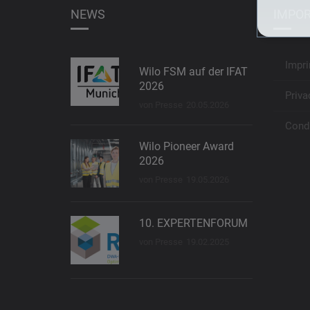
NEWS
IMPOR
Impri
Wilo FSM auf der IFAT
2026
Priva
von Presse
20.05.2026
Condi
Wilo Pioneer Award
2026
von Presse
19.05.2026
10. EXPERTENFORUM
von Presse
19.02.2025