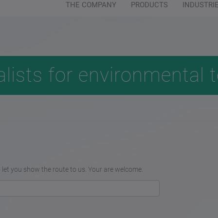
THE COMPANY
PRODUCTS
INDUSTRI
Customer service:
+49 (0) 64 04 - 91 
alists for environmental 
o let you show the route to us. Your are welcome.