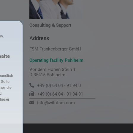
Consulting & Support
en.
Address
FSM Frankenberger GmbH
halte
Operating facility Pohlheim
Vor dem Hohen Stein 1
D-35415 Pohlheim
eundlich
r Seite
+49 (0) 64 04 - 91 94 0
er, die
d.
+49 (0) 64 04 - 91 94 91
dieser
info@wilofsm.com