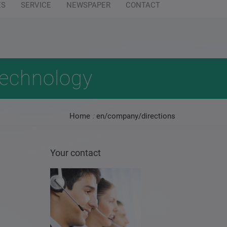
ES
SERVICE
NEWSPAPER
CONTACT
94 0
info@wilofsm.com
steinhardt.de
technology
Home
:
en/company/directions
Your contact