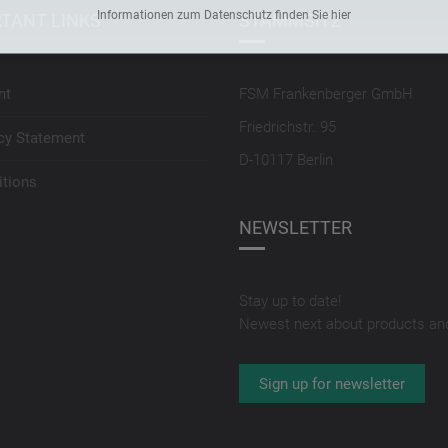
Informationen zum Datenschutz finden Sie hier
TANT LINKS
STAMMSITZ
nt
FSM Frankenberger GmbH
Friedrichstr. 95
cy Statement
D-10117 Berlin
tions
NEWSLETTER
Stay up to date!
Newest next about products an