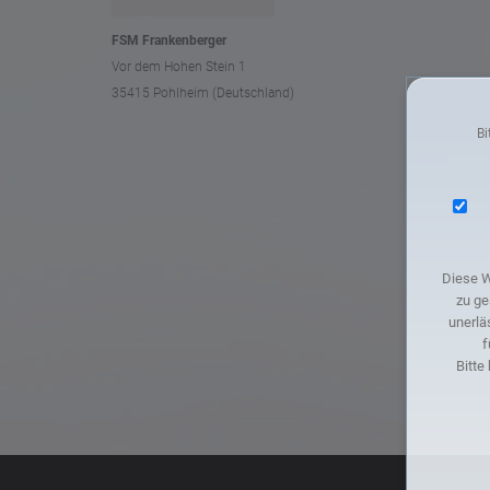
FSM Frankenberger
Vor dem Hohen Stein 1
35415 Pohlheim (Deutschland)
Bi
Diese W
zu ge
unerlä
f
Bitte