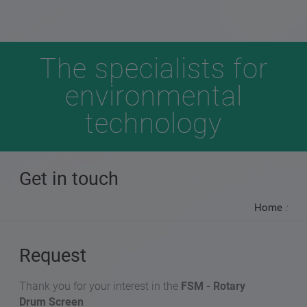
The specialists for
environmental
technology
Get in touch
Home
:
Request
Thank you for your interest in the
FSM - Rotary
Drum Screen