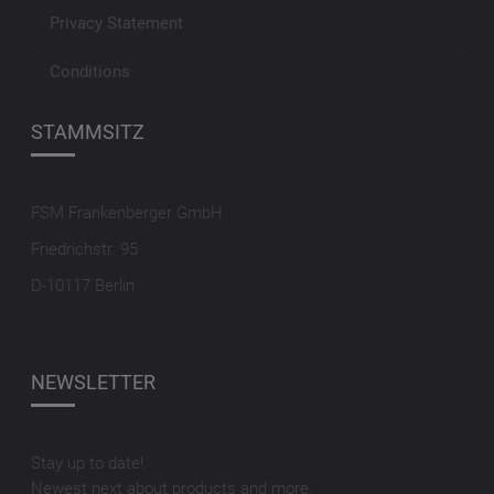
Privacy Statement
Conditions
STAMMSITZ
FSM Frankenberger GmbH
Friedrichstr. 95
D-10117 Berlin
NEWSLETTER
Stay up to date!
Newest next about products and more.