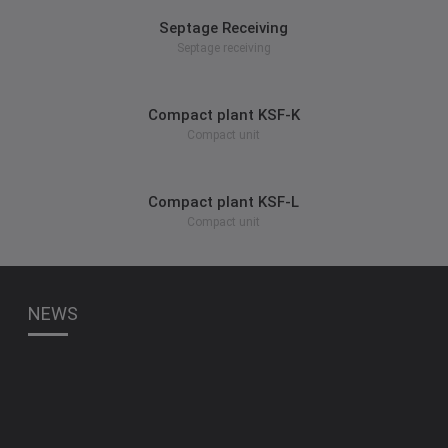
Septage Receiving
Septage receiving
zum Produkt
Compact plant KSF-K
Compact unit
zum Produkt
Compact plant KSF-L
Compact unit
NEWS