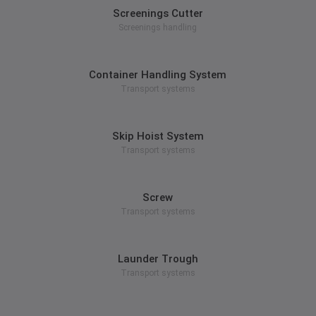
Screenings Cutter
Screenings handling
zum Produkt
Container Handling System
Transport systems
zum Produkt
Skip Hoist System
Transport systems
zum Produkt
Screw
Transport systems
zum Produkt
Launder Trough
Transport systems
zum Produkt