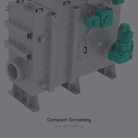
zum Produkt
Compact-Screening
Septage receiving
zum Produkt