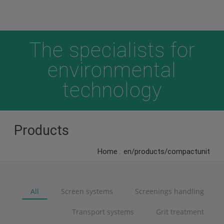
The specialists for
environmental
technology
Products
Home
:
en/products/compactunit
All
Screen systems
Screenings handling
Transport systems
Grit treatment