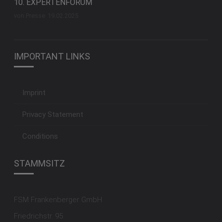
10. EXPERTENFORUM
von Presse
19.02.2025
IMPORTANT LINKS
Imprint
Privacy Statement
Conditions
STAMMSITZ
FSM Frankenberger GmbH
Friedrichstr. 95